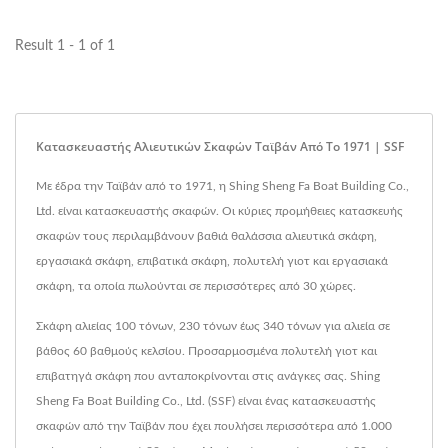
Result 1 - 1 of 1
Κατασκευαστής Αλιευτικών Σκαφών Ταϊβάν Από Το 1971 | SSF
Με έδρα την Ταϊβάν από το 1971, η Shing Sheng Fa Boat Building Co.,
Ltd. είναι κατασκευαστής σκαφών. Οι κύριες προμήθειες κατασκευής
σκαφών τους περιλαμβάνουν βαθιά θαλάσσια αλιευτικά σκάφη,
εργασιακά σκάφη, επιβατικά σκάφη, πολυτελή γιοτ και εργασιακά
σκάφη, τα οποία πωλούνται σε περισσότερες από 30 χώρες.
Σκάφη αλιείας 100 τόνων, 230 τόνων έως 340 τόνων για αλιεία σε
βάθος 60 βαθμούς κελσίου. Προσαρμοσμένα πολυτελή γιοτ και
επιβατηγά σκάφη που ανταποκρίνονται στις ανάγκες σας. Shing
Sheng Fa Boat Building Co., Ltd. (SSF) είναι ένας κατασκευαστής
σκαφών από την Ταϊβάν που έχει πουλήσει περισσότερα από 1.000