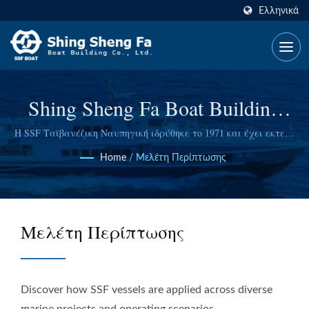
Ελληνικά
Shing Sheng Fa Boat Building
Co., Ltd.
Η SSF Ταϊβανέζικη Ναυπηγική ιδρύθηκε το 1971 και έχει εκτενή
εμπειρία.
Home
/
Μελέτη Περίπτωσης
Μελέτη Περίπτωσης
Discover how SSF vessels are applied across diverse