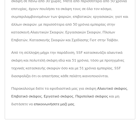
σκάφη σε πάνω από 30 χώρες. Μετά από περισσότερα από 50 χρόνια
επιτυχίας, έχουν πουλήσει τα σκάφη τους σε όλο τον κόσμο,
συμπεριλαμβανομένων των ψαριών, επιβατικών, εργασιακών, γιοτ και
άλλων σκαφών. με περισσότερα από 50 χρόνια εμπειρίας στην
κατασκευή Αλιευτικών Σκαφών, Εργασιακών Σκαφών, Πλοίων
Επιβατών, Κατασκευής Σκαφών και Σχεδίασης Γιοτ στην Ταϊβάν.
Από τη σύλληψη μέχρι την παράδοση, SSF κατασκευάζει αλιευτικά
σκάφη και πολυτελή σκάφη εδώ και 51 χρόνια, τόσο με προηγμένες
τεχνικές κατασκευής σκαφών όσο και με 51 χρόνια εμπειρίας, SSF
διασφαλίζει ότι οι απαιτήσεις κάθε πελάτη ικανοποιούνται.
Παρακαλούμε δείτε τα εφοδιαστικά μας για σκάφη
Αλιευτικό σκάφος
,
Επιβατικό σκάφος
,
Εργατικό σκάφος
,
Περιπολικό σκάφος
και μη
διστάσετε να
επικοινωνήσετε μαζί μας
.