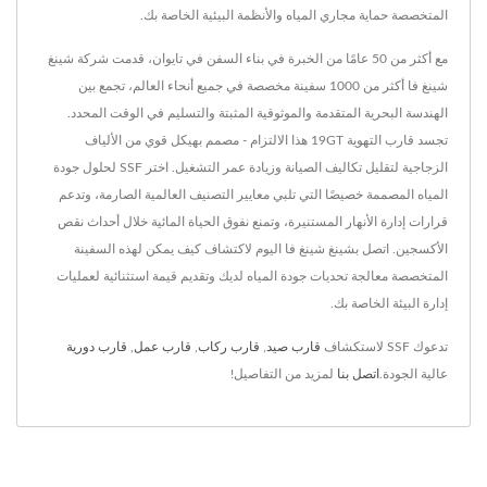
المتخصصة حماية مجاري المياه والأنظمة البيئية الخاصة بك.
مع أكثر من 50 عامًا من الخبرة في بناء السفن في تايوان، قدمت شركة شينغ
شينغ فا أكثر من 1000 سفينة مخصصة في جميع أنحاء العالم، تجمع بين
الهندسة البحرية المتقدمة والموثوقية المثبتة والتسليم في الوقت المحدد.
تجسد قارب التهوية 19GT هذا الالتزام - مصمم بهيكل قوي من الألياف
الزجاجية لتقليل تكاليف الصيانة وزيادة عمر التشغيل. اختر SSF لحلول جودة
المياه المصممة خصيصًا التي تلبي معايير التصنيف العالمية الصارمة، وتدعم
قرارات إدارة الأنهار المستنيرة، وتمنع نفوق الحياة المائية خلال أحداث نقص
الأكسجين. اتصل بشينغ شينغ فا اليوم لاكتشاف كيف يمكن لهذه السفينة
المتخصصة معالجة تحديات جودة المياه لديك وتقديم قيمة استثنائية لعمليات
إدارة البيئة الخاصة بك.
تدعوك SSF لاستكشاف
قارب صيد
,
قارب ركاب
,
قارب عمل
,
قارب دورية
عالية الجودة.
اتصل بنا
لمزيد من التفاصيل!