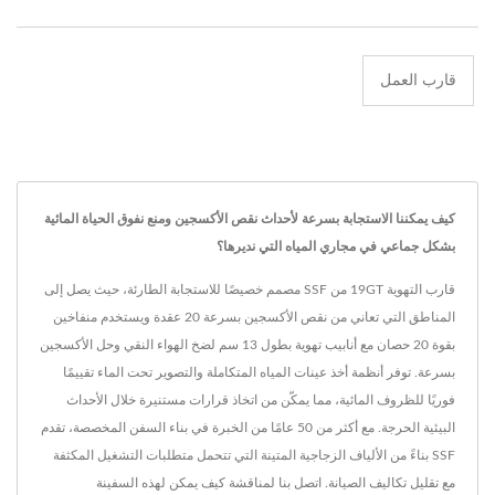
قارب العمل
كيف يمكننا الاستجابة بسرعة لأحداث نقص الأكسجين ومنع نفوق الحياة المائية
بشكل جماعي في مجاري المياه التي نديرها؟
قارب التهوية 19GT من SSF مصمم خصيصًا للاستجابة الطارئة، حيث يصل إلى
المناطق التي تعاني من نقص الأكسجين بسرعة 20 عقدة ويستخدم منفاخين
بقوة 20 حصان مع أنابيب تهوية بطول 13 سم لضخ الهواء النقي وحل الأكسجين
بسرعة. توفر أنظمة أخذ عينات المياه المتكاملة والتصوير تحت الماء تقييمًا
فوريًا للظروف المائية، مما يمكّن من اتخاذ قرارات مستنيرة خلال الأحداث
البيئية الحرجة. مع أكثر من 50 عامًا من الخبرة في بناء السفن المخصصة، تقدم
SSF بناءً من الألياف الزجاجية المتينة التي تتحمل متطلبات التشغيل المكثفة
مع تقليل تكاليف الصيانة. اتصل بنا لمناقشة كيف يمكن لهذه السفينة