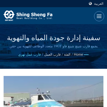
العربية
سفينة إدارة جودة المياه والتهوية
المتقدمة من FRP
يجمع قارب شينغ شينغ فاو 19GT متعدد الوظائف للتهوية بين حقن
الأكسجين عالي الأداء، وأنظمة أخذ عينات المياه المتكاملة، واستدامة
Home
/
الفئة
/
قارب العمل
/
قارب عمل نهري
الطاقة الشمسية لإدارة شاملة للأنهار والنظم البيئية المائية.