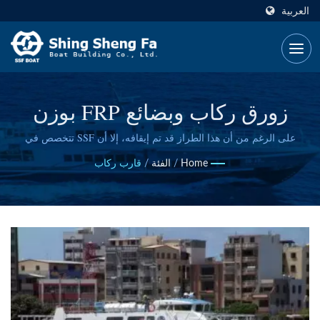
العربية
زورق ركاب وبضائع FRP بوزن
80GT - تصميم سفينة مخصص
على الرغم من أن هذا الطراز قد تم إيقافه، إلا أن SSF تتخصص في
تصميم سفن الركاب والبضائع الجديدة المصممة وفقًا لمتطلباتك التشغيلية
Home
/
الفئة
/
قارب ركاب
المحددة واحتياجات الخدمة البحرية.