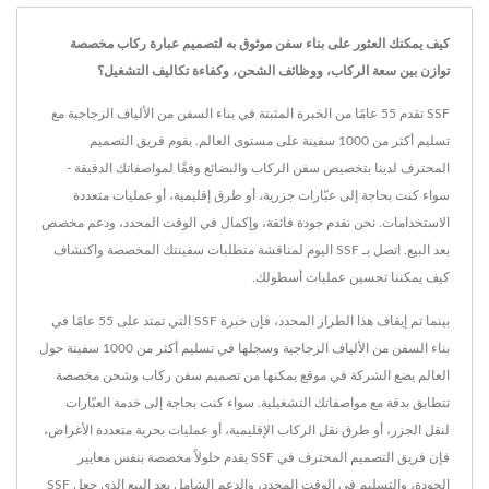
كيف يمكنك العثور على بناء سفن موثوق به لتصميم عبارة ركاب مخصصة
توازن بين سعة الركاب، ووظائف الشحن، وكفاءة تكاليف التشغيل؟
SSF تقدم 55 عامًا من الخبرة المثبتة في بناء السفن من الألياف الزجاجية مع
تسليم أكثر من 1000 سفينة على مستوى العالم. يقوم فريق التصميم
المحترف لدينا بتخصيص سفن الركاب والبضائع وفقًا لمواصفاتك الدقيقة -
سواء كنت بحاجة إلى عبّارات جزرية، أو طرق إقليمية، أو عمليات متعددة
الاستخدامات. نحن نقدم جودة فائقة، وإكمال في الوقت المحدد، ودعم مخصص
بعد البيع. اتصل بـ SSF اليوم لمناقشة متطلبات سفينتك المخصصة واكتشاف
كيف يمكننا تحسين عمليات أسطولك.
بينما تم إيقاف هذا الطراز المحدد، فإن خبرة SSF التي تمتد على 55 عامًا في
بناء السفن من الألياف الزجاجية وسجلها في تسليم أكثر من 1000 سفينة حول
العالم يضع الشركة في موقع يمكنها من تصميم سفن ركاب وشحن مخصصة
تتطابق بدقة مع مواصفاتك التشغيلية. سواء كنت بحاجة إلى خدمة العبّارات
لنقل الجزر، أو طرق نقل الركاب الإقليمية، أو عمليات بحرية متعددة الأغراض،
فإن فريق التصميم المحترف في SSF يقدم حلولاً مخصصة بنفس معايير
الجودة، والتسليم في الوقت المحدد، والدعم الشامل بعد البيع الذي جعل SSF