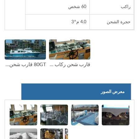
راكب
60 شخص
حجرة الشحن
4.0 م^3
قارب شحن ركاب 80GT FRP(2)
80GT قارب شحن ركاب FRP (1)
معرض الصور