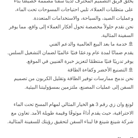
يخلق فريق التصميم المحترف لدينا سفنًا مصممة خصيصًا بناءً
على متطلبات العملاء، تلبي احتياجات المسوحات تحت الماء،
وعمليات الصيد، والسياحة، والاستخدامات المتعددة.
نحن نقدم حلولاً مخصصة تحول أفكار العملاء إلى واقع، مما يوفر
السفينة المثالية.
🚢 خدمة ما بعد البيع العالمية والدعم الفني
يقدم ضمانًا لمدة عام ودعمًا فنيًا عالميًا لضمان التشغيل السلس.
يوفر تدريبًا فنيًا منتظمًا لتعزيز خبرة الفنيين في الموقع.
🚢 التصنيع الأخضر وكفاءة الطاقة
نحن ندمج ممارسات توفير الطاقة وتقليل الكربون من تصميم
السفن إلى عمليات المصنع، ملتزمين بمسؤوليتنا البيئية.
لونغ وان زي رقم 3 هو الخيار المثالي لمهام المسح تحت الماء
الاحترافية، حيث يقدم أداءً موثوقًا وقيمة طويلة الأمد. تعاون مع
شركة شينغ شينغ فا لبناء السفن لتحقيق رؤيتك للسفينة المثالية.