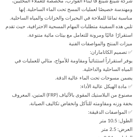
شركة شينغ شينغ فا لبناء القوارب، مخصصة للعملاء المحليين،
ومهندسة خصيصًا لعمليات المسح تحت الماء الساحلية. إنها
مناسبة تمامًا للملاحة في البحيرات والخزانات والمياه الساحلية.
تلبي هذه السفينة متطلبات المهام المسحية الاحترافية، حيث تقدم
استقرارًا عاليًا ومرونة للتعامل مع بيئات مائية متنوعة.
ميزات المنتج والمواصفات الفنية
✅ تصميم الكاتاماران:
يوفر استقراراً استثنائياً ومقاومة للأمواج، مثالي للعمليات في
المياه الساحلية والداخلية.
يضمن مسوحات تحت الماء عالية الدقة.
✅ مادة الهيكل عالية الأداء:
مصنوع من البلاستيك المقوى بالألياف (FRP) المتين، المعروف
بخفة وزنه ومقاومته للتآكل وانخفاض تكاليف الصيانة.
✅ المواصفات الدقيقة:
الطول: 10.5 متر
العرض: 2.5 متر