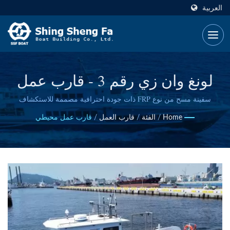
العربية
لونغ وان زي رقم 3 - قارب عمل
محيطي ساحلي مخصص من SSF
سفينة مسح من نوع FRP ذات جودة احترافية مصممة للاستكشاف
الساحلي، والبحث تحت الماء، والمهام الهيدروغرافية الدقيقة في
Home
/
الفئة
/
قارب العمل
/
قارب عمل محيطي
البحيرات، والخزانات، والمياه الساحلية.