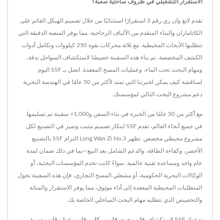
الاستقرار التشغيلي في ظروف ساحلية صعبة؟
تقدم لانغ وان زي رقم 3 استقرارًا استثنائيًا من خلال تصميم الهيكل القائم على
الكاتاماران والبناء المتقدم من الألياف الزجاجية، مما يوفر المنصة الدقيقة التي
تتطلبها الأبحاث المحيطية. مع ثلاثة محركات بقوة 250 كيلووات وتكامل أدوات
الكشف المخصصة، تم بناء هذه السفينة خصيصًا لاستكشاف السواحل بدقة،
ومهام البحث تحت الماء، وعمليات المسح المعقدة. اتصل بـ SSF اليوم
لمناقشة كيف يمكن لخبرتنا التي تمتد لأكثر من 50 عامًا في الهندسة البحرية
دعم مشروع البحث التالي لمؤسستك.
مع أكثر من 50 عامًا من الخبرة في بناء السفن و1,000+ سفينة تم تسليمها
في جميع أنحاء العالم، تقدم SSF ابتكار تصميم مثبت وتميز في التصنيع لكل
مشروع محيطي مخصص. تظهر Long Wan Zi No.3 التزام SSF بالتصنيع
الأخضر، وكفاءة الطاقة، والدعم الشامل بعد البيع—بما في ذلك ضمان لمدة
عام واحد ومساعدة تقنية عالمية. سواءً كانت تخدم المؤسسات البحثية، أو
الوكالات البحرية الحكومية، أو مشغلي المسح التجاري، فإن هذه السفينة تحول
المتطلبات المحيطية المعقدة إلى أداء موثوق، مما يوفر الاستقرار والمتانة
والتخصيص الذي تتطلبه مهام البحث الساحلي الخاصة بك.
تدعوك SSF لاستكشاف
قارب صيد
,
قارب ركاب
,
قارب عمل
,
قارب دورية