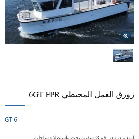
زورق العمل المحيطي 6GT FPR
6 GT
لونغ وان زي رقم 3: سفينة بحث واستطلاع ساحلية